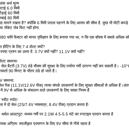
अंक
अर्थ
मूल्य
ोटाई
6.0 मिमी
ौड़ाई
60 मिमी
म्बाई
80 मिमी
 यह मायने रखता है? क्योंकि 6 मिमी पतला पहनने के लिए आराम की सीमा है. कुछ भी मोटी कपड़े 
े या जैकेट जेब फिट नहीं होगा.
0 फॉर्म फैक्टर को मानव नृविज्ञान के लिए बनाया गया था, न कि एक बॉक्स में सबसे अधिक 
ेबल हीटिंग के लिए 7.4 वोल्ट क्यों?
्पष्ट प्रश्न का उत्तर दें: 3.7V क्यों नहीं? 11.1V क्यों नहीं?
ोल्ट समस्याः
 सेल बैटरी (3.7V) ठंडे मौसम की सुरक्षा के लिए पर्याप्त गर्मी उत्पन्न नहीं कर सकती है। 
कर्ता 90 मिनट के भीतर ठंडे हो जाते हैं।
V समस्या:
ेल पैक (11.1V/12.6V पीक) त्वचा संपर्क उपकरणों के लिए सुरक्षा सीमाओं से अधिक हैं।अंतर्र
क में 9V से अधिक के संचालन वाले उपकरणों के लिए सख्त नियम हैं.
स्वीट स्पॉटः
खला में दो सेल (2S/7.4V नाममात्र, 8.4V पीक) प्रदान करता हैः
प्त थर्मल आउटपुटः मध्यम गर्मी पर 2.1W 4.5-5.5 घंटे का रनटाइम प्रदान करता है
ामक अग्रिमः सरलीकृत प्रमाणन के लिए 9V सीमा से नीचे रहता है