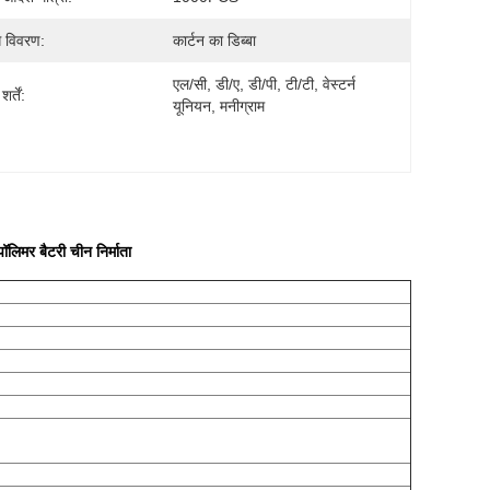
ग विवरण:
कार्टन का डिब्बा
एल/सी, डी/ए, डी/पी, टी/टी, वेस्टर्न 
र्तें:
यूनियन, मनीग्राम
 बैटरी चीन निर्माता