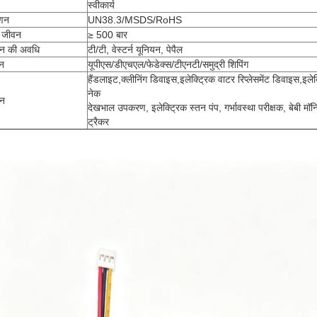
स्वीकार्य
ाणन
UN38.3/MSDS/RoHS
 जीवन
≥ 500 बार
ान की अवधि
टी/टी, वेस्टर्न यूनियन, पेपैल
न
यूपीएस/डीएचएल/फेडेक्स/टीएनटी/समुद्री शिपिंग
हैंडलाइट,क्लीनिंग डिवाइस,इलेक्ट्रिक वाटर रिप्लेसमेंट डिवाइस,इल
नेक
दन
देखभाल उपकरण, इलेक्ट्रिक स्तन पंप, गर्भावस्था परीक्षक, बेबी मॉन
ट्रैकर