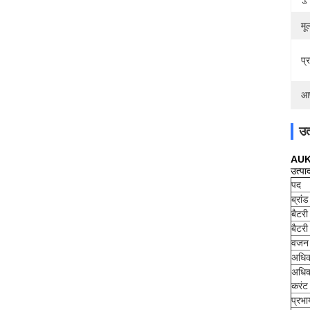
मूल
प्
आप
उत
AUK 
उत्पा
पद
ब्रां
बैटर
बैटर
वजन
अधिक
अधिक
करंट
प्रभार