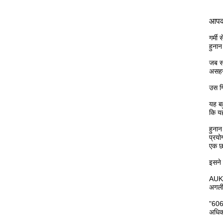
आपका
गर्मी
हुनान
जब सर
असहज 
उस गि
यह बह
कि यह
हुनान
प्रयो
एक छ
इसने 
AUK 
अगली 
"606
अधिका