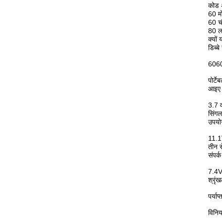
कोड 
60
म
60
च
80
ल
क्यों
डिब्ब
60608
पोर्ट
आइए स
3.7 व
सिंगल
उपयोग
11.1
तीन स
संपर्
7.4V 
श्रृं
पर्या
विनिय