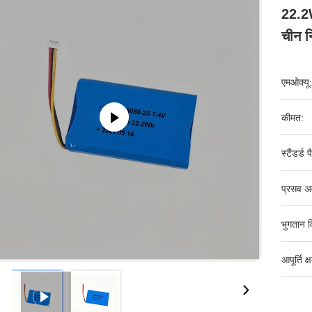
22.2
चीन नि
एमओक्यू:
कीमत:
स्टैंडर्ड 
प्रसव अ
भुगतान व
आपूर्ति क्