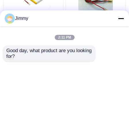
ODM 3.7v 10000mah
अल्ट्रा पतली लिथियम बैटरी
Jimmy
लीपो बैटरी 4.2V पावर बैंक के
पॉलिमर 1C लिपो बैटरी 3.7V
लिए पतली लीपो बैटरी
150mAh
2:11 PM
सबसे अच्छी कीमत
सबसे अच्छी कीमत
Good day, what product are you looking 
for?
हमसे संपर्क करें
हमसे संपर्क करें
और देखो
होम
हमारे बारे में
हमसे संपर्क करें
Desktop Site
साइटमैप
गोपनीयता नीति