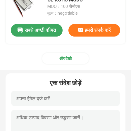
MOQ：100 पीसीएस
मूल्य：negotiable
रिचार्जेबल लिपो बैटरी
सबसे अच्छी कीमत
हमसे संपर्क करें
अल्ट्रा पतली लिपो बैटरी
लिथियम बैटरी चार्जर
और देखो
ली-आयन बैटरी सेल
एक संदेश छोड़ें
LiFePO4 बैटरी सेल
LiFePo4 एनर्जी स्टोरेज बैटरी
सौर लिथियम आयन बैटरी