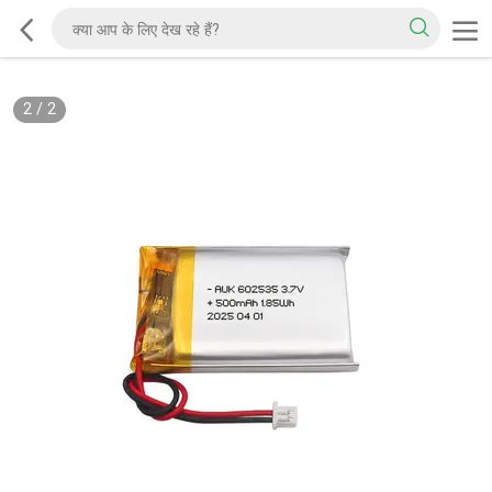
2
/
2