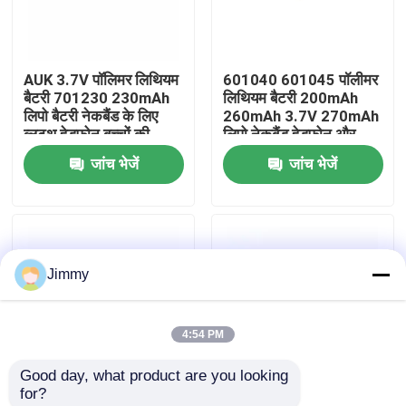
हमारे बारे में
AUK 3.7V पॉलिमर लिथियम
601040 601045 पॉलीमर
बैटरी 701230 230mAh
लिथियम बैटरी 200mAh
कारखाने का दौरा
लिपो बैटरी नेकबैंड के लिए
260mAh 3.7V 270mAh
ब्लूटूथ हेडफोन बच्चों की
लिपो नेकबैंड हेडफ़ोन और
खिलौना कारें और रोबोट
वयस्क उत्पादों के लिए
जांच भेजें
जांच भेजें
गुणवत्ता नियंत्रण
उद्धरण मांगें
Jimmy
लिथियम पॉलिमर बैटरी
4:54 PM
कस्टम लीपो बैटरी
Good day, what product are you looking 
for?
छोटी लीपो बैटरी
AUK 303055 500mAh
AUK 753440 1100mAh