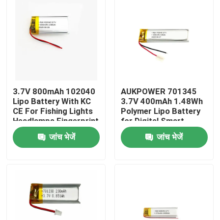
3.7V 800mAh 102040
AUKPOWER 701345
Lipo Battery With KC
3.7V 400mAh 1.48Wh
CE For Fishing Lights
Polymer Lipo Battery
Headlamps Fingerprint
for Digital Smart
Locks Beauty Devices
Speakers Bluetooth
जांच भेजें
जांच भेजें
And Microphones
Earphones and Facial
Cleansing Devices
घर
उत्पाद
वीडियो