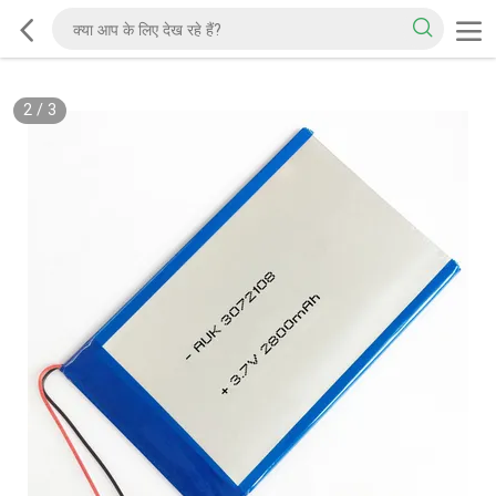
2
/
3