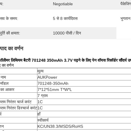
्य:
Negotiable
पैकेजिं
रसव के समय:
5 से 8 कार्यदिवस
भुगतान श
ूर्ति की क्षमता:
10000 पीसी / दिन
्पाद का वर्णन
 पॉलीमर लिथियम बैटरी 701248 350mAh 3.7V पढ़ने के लिए पेन वॉयस रिकॉर्डर सौंदर्य 
द का वर्णन
मूल्य
ड नाम
AUKPower
ी मॉडल
701248-350mAh
ी का आकार
7*12*51mm T*W*L
7 ग्राम
तम निरंतर चार्ज करंट
1C
तम निरंतर डिस्चार्ज करंट
1C
्य
हाँ
स्वीकार्य
ाणन
KC/UN38.3/MSDS/RoHS