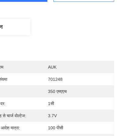
णन
नाम
AUK
ंख्या
701248
350 एमएएच
 दर:
1सी
ह से चार्ज वोल्टेज:
3.7V
 आदेश मात्रा:
100 पीसी