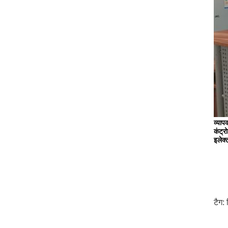
व्याप
कंट्र
इलेक
टैग: