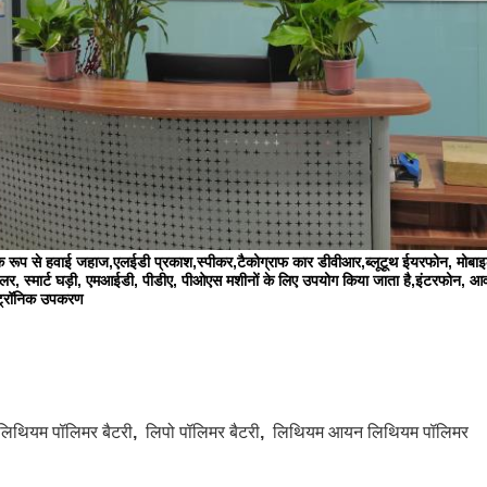
क रूप से हवाई जहाज,एलईडी प्रकाश,स्पीकर,टैकोग्राफ कार डीवीआर,ब्लूटूथ ईयरफोन, मोबाइ
ोलर, स्मार्ट घड़ी, एमआईडी, पीडीए, पीओएस मशीनों के लिए उपयोग किया जाता है,इंटरफोन, आ
्ट्रॉनिक उपकरण
लिथियम पॉलिमर बैटरी
,
लिपो पॉलिमर बैटरी
,
लिथियम आयन लिथियम पॉलिमर