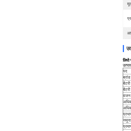
मूल
प्
आप
उत
लिपो
उत्पा
पद
ब्रां
बैटर
बैटर
वजन
अधिक
अधिक
प्रभार
नमूना
प्रम