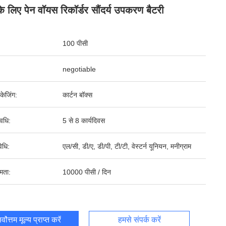
 के लिए पेन वॉयस रिकॉर्डर सौंदर्य उपकरण बैटरी
100 पीसी
negotiable
पैकेजिंग:
कार्टन बॉक्स
वधि:
5 से 8 कार्यदिवस
िधि:
एल/सी, डी/ए, डी/पी, टी/टी, वेस्टर्न यूनियन, मनीग्राम
षमता:
10000 पीसी / दिन
र्वोत्तम मूल्य प्राप्त करें
हमसे संपर्क करें