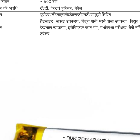
 जीवन
≥ 500 बार
ान की अवधि
टी/टी, वेस्टर्न यूनियन, पेपैल
न
यूपीएस/डीएचएल/फेडेक्स/टीएनटी/समुद्री शिपिंग
हैंडलाइट, सफाई उपकरण, विद्युत पानी भरने वाला उपकरण, विद्युत 
दन
देखभाल उपकरण, इलेक्ट्रिक स्तन पंप, गर्भावस्था परीक्षक, बेबी मॉन
ट्रैकर