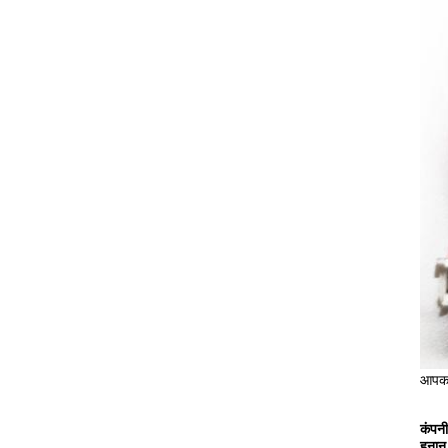
आपका
कंपन
हुनान