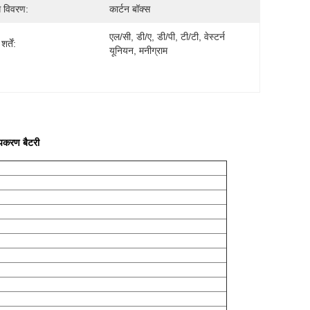
ग विवरण:
कार्टन बॉक्स
एल/सी, डी/ए, डी/पी, टी/टी, वेस्टर्न 
र्तें:
यूनियन, मनीग्राम
उपकरण बैटरी