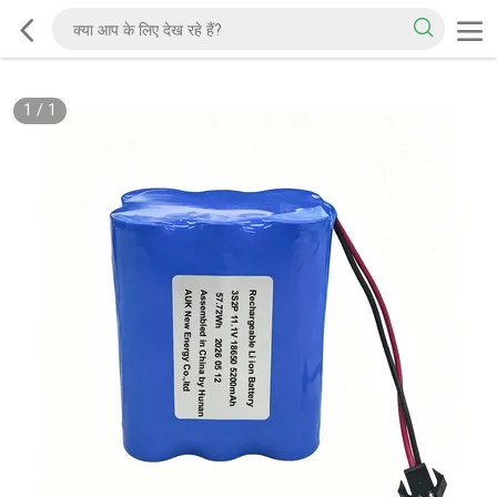
1
/
1