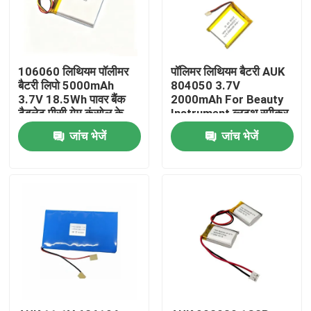
106060 लिथियम पॉलीमर
पॉलिमर लिथियम बैटरी AUK
बैटरी लिपो 5000mAh
804050 3.7V
3.7V 18.5Wh पावर बैंक
2000mAh For Beauty
टैबलेट पीसी गेम कंसोल के
Instrument ब्लूटूथ स्पीकर
लिए UN38.3 के साथ
स्मार्ट लॉक हैंड वार्मर
जांच भेजें
जांच भेजें
UN38.3 IEC62133 के
साथ
घर
उत्पाद
वीडियो