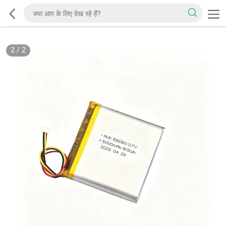
2
/
2