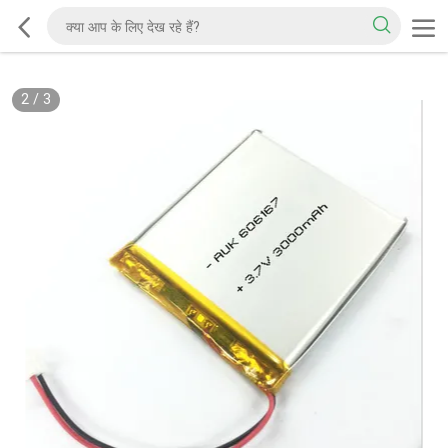
2
/
3