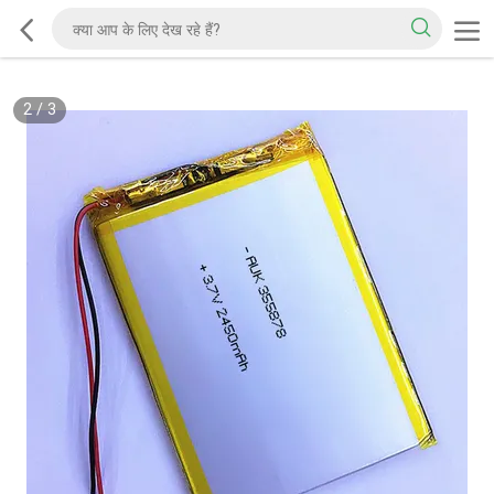
2
/
3