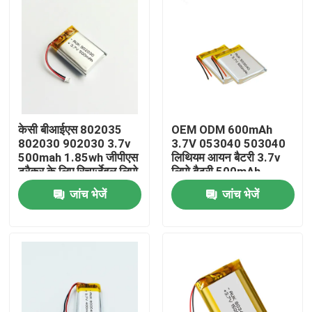
केसी बीआईएस 802035
OEM ODM 600mAh
802030 902030 3.7v
3.7V 053040 503040
500mah 1.85wh जीपीएस
लिथियम आयन बैटरी 3.7v
ट्रैकर के लिए रिचार्जेबल लिपो
लिपो बैटरी 500mAh
बैटरी
जांच भेजें
जांच भेजें
घर
उत्पाद
वीडियो